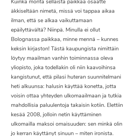
Kuinka monta sellaista paikkaa osaatte
äkkiseltään nimetä, missä voi tappaa aikaa
ilman, että se alkaa vaikuttamaan
epäilyttävältä? Niinpä. Minulla ei ollut
Bolognassa paikkaa, minne mennä – kunnes
keksin kirjaston! Tästä kaupungista nimittäin
löytyy maailman vanhin toiminnassa oleva
yliopisto, joka todellakin oli niin kaavoihinsa
kangistunut, että pilasi huteran suunnitelmani
heti alkuunsa: halusin käyttää konetta, jotta
voisin ottaa yhteyden ulkomaailmaan ja tutkia
mahdollisia paluulentoja takaisin kotiin. Elettiin
kesää 2008, jolloin netin käyttäminen
ulkomailla maksoi omaisuuden: sen minkä olin
jo kerran käyttänyt sinuun – miten ironista.