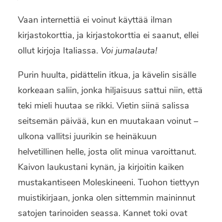
Vaan internettiä ei voinut käyttää ilman
kirjastokorttia, ja kirjastokorttia ei saanut, ellei
ollut kirjoja Italiassa.
Voi jumalauta!
Purin huulta, pidättelin itkua, ja kävelin sisälle
korkeaan saliin, jonka hiljaisuus sattui niin, että
teki mieli huutaa se rikki. Vietin siinä salissa
seitsemän päivää, kun en muutakaan voinut –
ulkona vallitsi juurikin se heinäkuun
helvetillinen helle, josta olit minua varoittanut.
Kaivon laukustani kynän, ja kirjoitin kaiken
mustakantiseen Moleskineeni. Tuohon tiettyyn
muistikirjaan, jonka olen sittemmin maininnut
satojen tarinoiden seassa. Kannet toki ovat