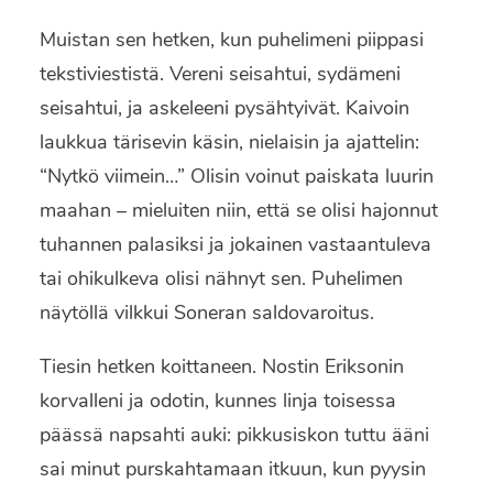
Muistan sen hetken, kun puhelimeni piippasi
tekstiviestistä. Vereni seisahtui, sydämeni
seisahtui, ja askeleeni pysähtyivät. Kaivoin
laukkua tärisevin käsin, nielaisin ja ajattelin:
“Nytkö viimein…” Olisin voinut paiskata luurin
maahan – mieluiten niin, että se olisi hajonnut
tuhannen palasiksi ja jokainen vastaantuleva
tai ohikulkeva olisi nähnyt sen. Puhelimen
näytöllä vilkkui Soneran saldovaroitus.
Tiesin hetken koittaneen. Nostin Eriksonin
korvalleni ja odotin, kunnes linja toisessa
päässä napsahti auki: pikkusiskon tuttu ääni
sai minut purskahtamaan itkuun, kun pyysin