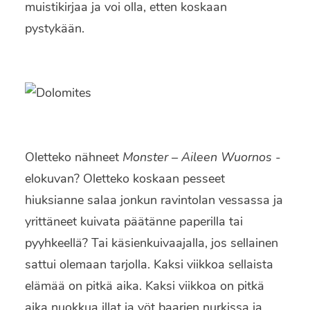
muistikirjaa ja voi olla, etten koskaan
pystykään.
Oletteko nähneet
Monster – Aileen Wuornos
-
elokuvan? Oletteko koskaan pesseet
hiuksianne salaa jonkun ravintolan vessassa ja
yrittäneet kuivata päätänne paperilla tai
pyyhkeellä? Tai käsienkuivaajalla, jos sellainen
sattui olemaan tarjolla. Kaksi viikkoa sellaista
elämää on pitkä aika. Kaksi viikkoa on pitkä
aika nuokkua illat ja yöt baarien nurkissa ja