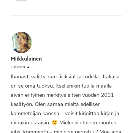
Miikkulainen
19/02/2014
Ihanasti välittyi sun fiiliksiä! Ja todella.. Italialla
on se oma tuoksu. Itsellenikin tuolla maalla
aivan erityinen merkitys sitten vuoden 2001
kesätyön. Olen samaa mieltä edellisen
kommetoijan kanssa – voisit kirjoittaa kirjan ja
minäkin ostaisin.
Mielenkiintoinen muuten
äitisi kommentti – mihin se perustuu? Mua aina