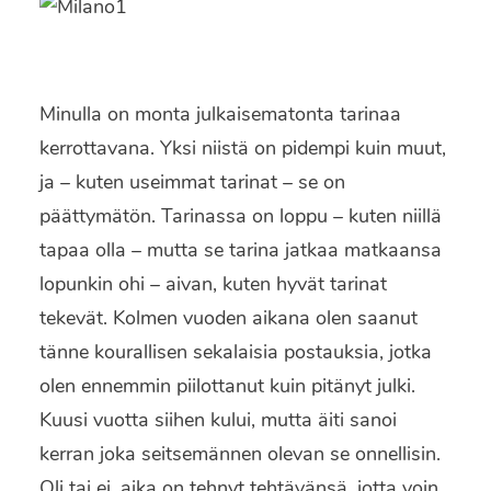
Minulla on monta julkaisematonta tarinaa
kerrottavana. Yksi niistä on pidempi kuin muut,
ja – kuten useimmat tarinat – se on
päättymätön. Tarinassa on loppu – kuten niillä
tapaa olla – mutta se tarina jatkaa matkaansa
lopunkin ohi – aivan, kuten hyvät tarinat
tekevät. Kolmen vuoden aikana olen saanut
tänne kourallisen sekalaisia postauksia, jotka
olen ennemmin piilottanut kuin pitänyt julki.
Kuusi vuotta siihen kului, mutta äiti sanoi
kerran joka seitsemännen olevan se onnellisin.
Oli tai ei, aika on tehnyt tehtävänsä, jotta voin