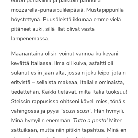
euron punaviiniä ja paistoin pannulla
mozzarella-punasipulileipäsiä. Mustapippurilla
höystettynä. Puusäleistä ikkunaa emme vielä
pitäneet auki, sillä illat olivat vasta
lämpenemässä.
Maanantaina olisin voinut vannoa kulkevani
kevättä Italiassa. Ilma oli kuiva, asfaltti oli
sulanut esiin jään alta, jossain joku leipoi jotain
erityistä – sellaista makeaa, Italialle ominaista,
tiedättehän. Kaikki tietävät, miltä Italia tuoksuu!
Steissin rappusissa ohitseni käveli mies, tönäisi
vahingossa ja pyysi
”scusi scusi”
. Hän hymyili.
Minä hymyilin enemmän.
Tutto a posto!
Miten
sattuikaan, mutta niin pitikin tapahtua. Minä en