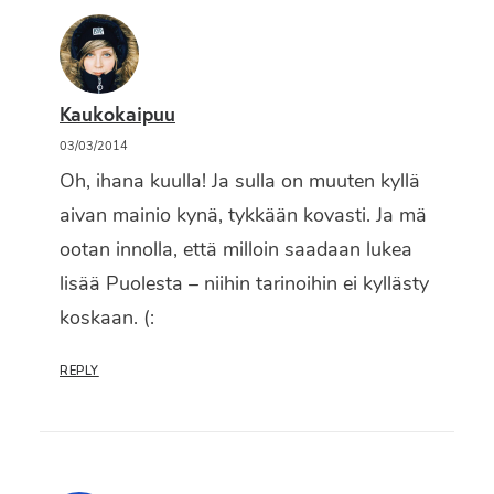
Kaukokaipuu
03/03/2014
Oh, ihana kuulla! Ja sulla on muuten kyllä
aivan mainio kynä, tykkään kovasti. Ja mä
ootan innolla, että milloin saadaan lukea
lisää Puolesta – niihin tarinoihin ei kyllästy
koskaan. (:
REPLY
Tämä verkkosivusto käyttää evästeitä käyttökokemuksen
parantamiseksi.
Hyväksy
Hylkää
Asetukset