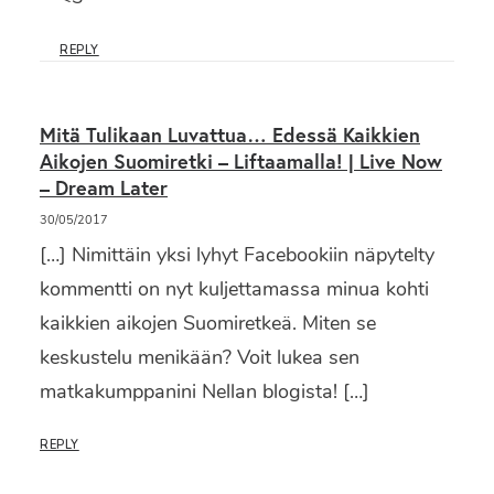
REPLY
Mitä Tulikaan Luvattua… Edessä Kaikkien
Aikojen Suomiretki – Liftaamalla! | Live Now
– Dream Later
30/05/2017
[…] Nimittäin yksi lyhyt Facebookiin näpytelty
kommentti on nyt kuljettamassa minua kohti
kaikkien aikojen Suomiretkeä. Miten se
keskustelu menikään? Voit lukea sen
matkakumppanini Nellan blogista! […]
REPLY