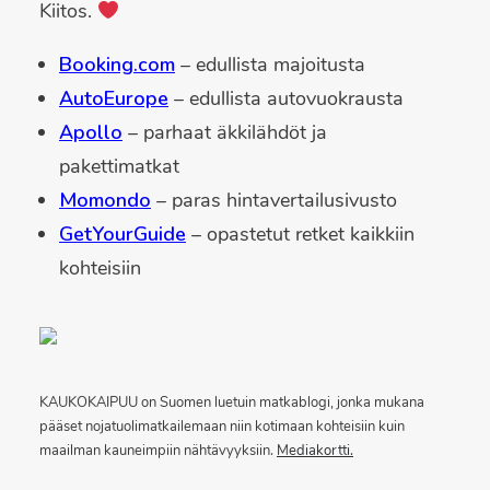
Kiitos.
Booking.com
– edullista majoitusta
AutoEurope
– edullista autovuokrausta
Apollo
– parhaat äkkilähdöt ja
pakettimatkat
Momondo
– paras hintavertailusivusto
GetYourGuide
– opastetut retket kaikkiin
kohteisiin
KAUKOKAIPUU on Suomen luetuin matkablogi, jonka mukana
pääset nojatuolimatkailemaan niin kotimaan kohteisiin kuin
maailman kauneimpiin nähtävyyksiin.
Mediakortti.