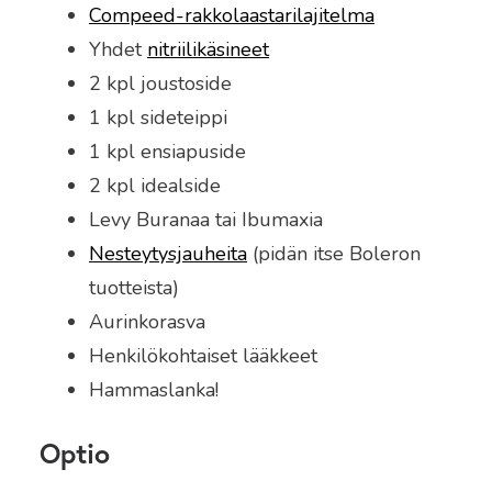
Compeed-rakkolaastarilajitelma
Yhdet
nitriilikäsineet
2 kpl joustoside
1 kpl sideteippi
1 kpl ensiapuside
2 kpl idealside
Levy Buranaa tai Ibumaxia
Nesteytysjauheita
(pidän itse Boleron
tuotteista)
Aurinkorasva
Henkilökohtaiset lääkkeet
Hammaslanka!
Optio