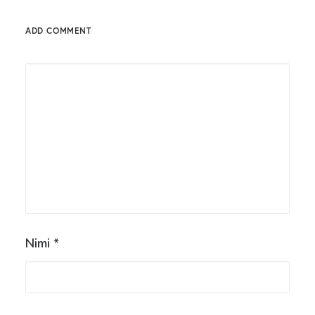
ADD COMMENT
Nimi
*
Tämä verkkosivusto käyttää evästeitä käyttökokemuksen
parantamiseksi.
Hyväksy
Hylkää
Asetukset