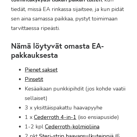
tiedät, missä EA rinkassa sijaitsee, ja kun pidät
sen aina samassa paikkaa, pystyt toimimaan
tarvittaessa ripeästi.
Nämä löytyvät omasta EA-
pakkauksesta
Pienet sakset
Pinsetit
Kesäaikaan punkkipihdit (jos kohde vaatii
sellaiset)
3 x yksittäispakattu haavapyyhe
1 x
Cederroth 4-in-1
(iso ensiapuside)
1-2 kpl
Cederroth-kolmioliina
2 pkt
Steri-strip haavansulkuteippiä
(6