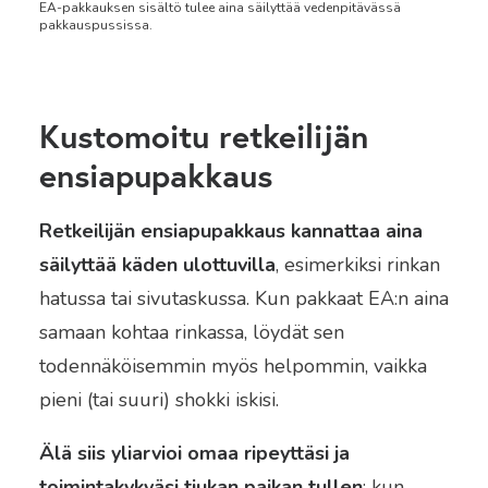
EA-pakkauksen sisältö tulee aina säilyttää vedenpitävässä
pakkauspussissa.
Kustomoitu retkeilijän
ensiapupakkaus
Retkeilijän ensiapupakkaus kannattaa aina
säilyttää käden ulottuvilla
, esimerkiksi rinkan
hatussa tai sivutaskussa. Kun pakkaat EA:n aina
samaan kohtaa rinkassa, löydät sen
todennäköisemmin myös helpommin, vaikka
pieni (tai suuri) shokki iskisi.
Älä siis yliarvioi omaa ripeyttäsi ja
toimintakykyäsi tiukan paikan tullen
; kun