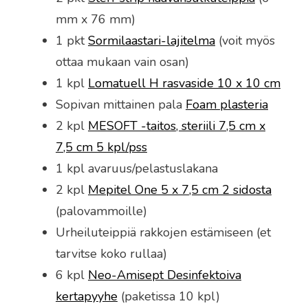
mm x 76 mm)
1 pkt
Sormilaastari-lajitelma
(voit myös
ottaa mukaan vain osan)
1 kpl
Lomatuell H rasvaside 10 x 10 cm
Sopivan mittainen pala
Foam plasteria
2 kpl
MESOFT -taitos, steriili 7,5 cm x
7,5 cm 5 kpl/pss
1 kpl avaruus/pelastuslakana
2 kpl
Mepitel One 5 x 7,5 cm 2 sidosta
(palovammoille)
Urheiluteippiä rakkojen estämiseen (et
tarvitse koko rullaa)
6 kpl
Neo-Amisept Desinfektoiva
kertapyyhe
(paketissa 10 kpl)