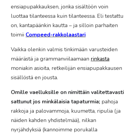
ensiapupakkauksen, jonka sisältöön voin
luottaa tilanteessa kuin tilanteessa. Eli testattu
on, kantapäänkin kautta – ja silloin parhaiten
toimii
Compeed-rakkolaastari
Vaikka olenkin valmis tinkimään varusteiden
määrästä ja grammanviilaamaan
rinkasta
moniakin asioita, retkeilijän ensiapupakkausen
sisällöstä en jousta.
Omille vaelluksille on nimittäin valitettavasti
sattunut jos minkälaisia tapaturmia;
pahoja
rakkoja ja palovammoja, kuumetta, ripulia (ja
näiden kahden yhdistelmää), nilkan
nyrjähdyksiä (kannoimme porukalla