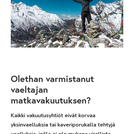
Olethan varmistanut
vaeltajan
matkavakuutuksen?
Kaikki vakuutusyhtiöt eivät korvaa
yksinvaelluksia tai kaveriporukalla tehtyjä
vaelluksia, joilla ei ole mukana virallista