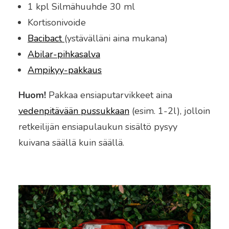
1 kpl Silmähuuhde 30 ml
Kortisonivoide
Bacibact
(ystävälläni aina mukana)
Abilar-pihkasalva
Ampikyy-pakkaus
Huom!
Pakkaa ensiaputarvikkeet aina
vedenpitävään pussukkaan
(esim. 1-2l), jolloin
retkeilijän ensiapulaukun sisältö pysyy
kuivana säällä kuin säällä.