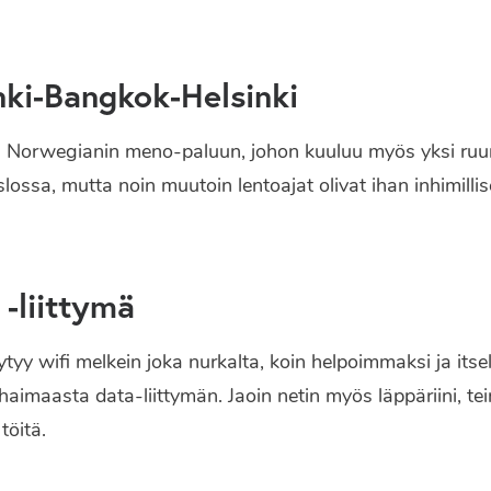
nki-Bangkok-Helsinki
 Norwegianin meno-paluun, johon kuuluu myös yksi ruu
lossa, mutta noin muutoin lentoajat olivat ihan inhimillis
-liittymä
tyy wifi melkein joka nurkalta, koin helpoimmaksi ja its
haimaasta data-liittymän. Jaoin netin myös läppäriini, t
töitä.