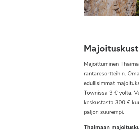
Majoituskus
Majoittuminen Thaimaas
rantaresortteihin. Om
edullisimmat majoituk
Townissa 3 € yöltä. Ve
keskustasta 300 € kuu
paljon suurempi.
Thaimaan majoitusku