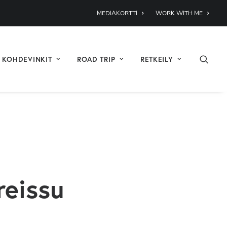
MEDIAKORTTI
WORK WITH ME
KOHDEVINKIT
ROAD TRIP
RETKEILY
reissu