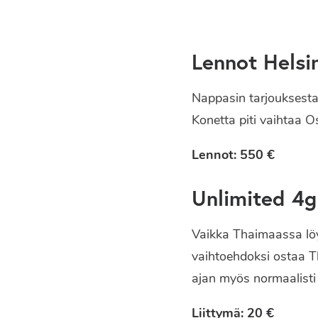
Lennot Helsi
Nappasin tarjouksesta
Konetta piti vaihtaa Os
Lennot: 550 €
Unlimited 4g 
Vaikka Thaimaassa löy
vaihtoehdoksi ostaa T
ajan myös normaalisti 
Liittymä: 20 €