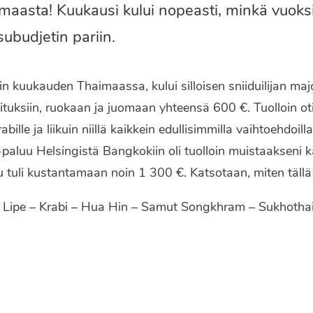
maasta! Kuukausi kului nopeasti, minkä vuoksi
ubudjetin pariin.
 kuukauden Thaimaassa, kului silloisen sniiduilijan majoi
huvituksiin, ruokaan ja juomaan yhteensä 600 €. Tuolloin o
lle ja liikuin niillä kaikkein edullisimmilla vaihtoehdoilla,
-paluu Helsingistä Bangkokiin oli tuolloin muistaakseni 
 tuli kustantamaan noin 1 300 €. Katsotaan, miten tällä 
Lipe – Krabi – Hua Hin – Samut Songkhram – Sukhothai