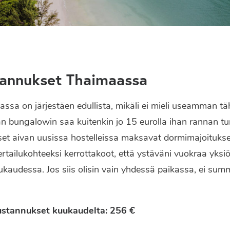
tannukset Thaimaassa
sa on järjestäen edullista, mikäli ei mieli useamman täh
an bungalowin saa kuitenkin jo 15 eurolla ihan rannan t
set aivan uusissa hostelleissa maksavat dormimajoitukse
rtailukohteeksi kerrottakoot, että ystäväni vuokraa yks
kaudessa. Jos siis olisin vain yhdessä paikassa, ei summ
stannukset kuukaudelta: 256 €