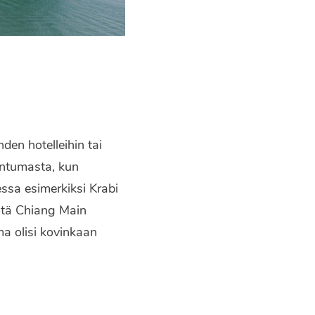
den hotelleihin tai
untumasta, kun
ssa esimerkiksi Krabi
iötä Chiang Main
a olisi kovinkaan