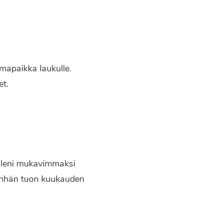
mapaikka laukulle.
et.
elleni mukavimmaksi
einhän tuon kuukauden