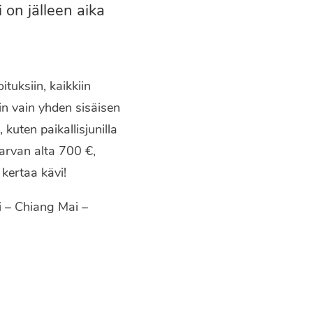
 on jälleen aika
tuksiin, kaikkiin
tin vain yhden sisäisen
 kuten paikallisjunilla
karvan alta 700 €,
kertaa kävi!
 – Chiang Mai –