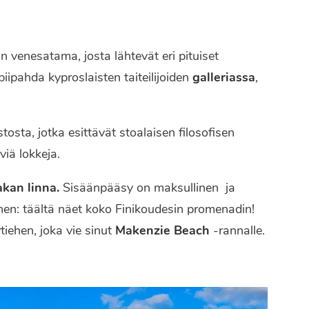
 venesatama, josta lähtevät eri pituiset
 piipahda kyproslaisten taiteilijoiden
galleriassa
,
tosta, jotka esittävät stoalaisen filosofisen
viä lokkeja.
kan linna.
Sisäänpääsy on maksullinen ja
en: täältä näet koko Finikoudesin promenadin!
tiehen, joka vie sinut
Makenzie Beach
-rannalle.