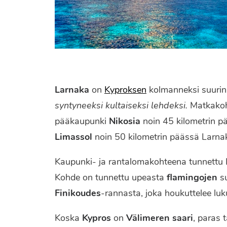
Larnaka
on
Kyproksen
kolmanneksi suurin
syntyneeksi kultaiseksi lehdeksi.
Matkakoh
pääkaupunki
Nikosia
noin 45 kilometrin p
Limassol
noin 50 kilometrin päässä Larna
Kaupunki- ja rantalomakohteena tunnettu L
Kohde on tunnettu upeasta
flamingojen
su
Finikoudes
-rannasta, joka houkuttelee luk
Koska
Kypros
on
Välimeren saari
, paras 