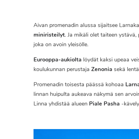
Aivan promenadin alussa sijaitsee Larnakan
miniristeilyt
. Ja mikäli olet taiteen ystävä,
joka on avoin yleisölle.
Eurooppa-aukiolta
löydät kaksi upeaa veis
koulukunnan perustaja
Zenonia
sekä lentä
Promenadin toisesta päässä kohoaa
Larna
linnan huipulta aukeava näkymä sen arvoin
Linna yhdistää alueen
Piale Pasha
-kävely