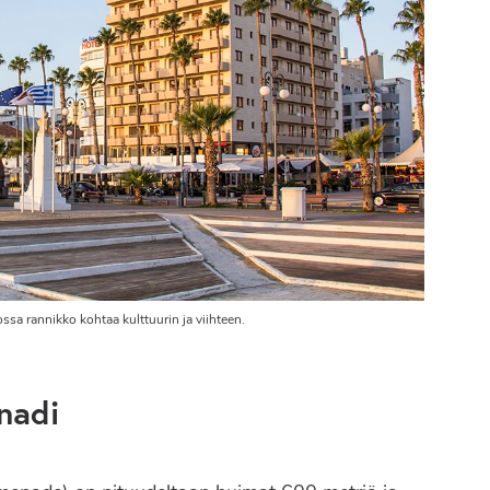
ssa rannikko kohtaa kulttuurin ja viihteen.
nadi