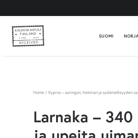
SUOMI
NORJ
Home
Kypros – auringon, historian ja sydämellisyyden sa
Larnaka – 340 
ja upeita uima