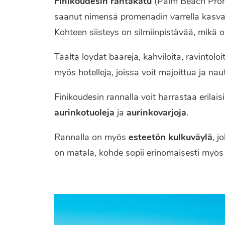
Finikoudesin rantakatu
(Palm Beach Prom
saanut nimensä promenadin varrella kasvav
Kohteen siisteys on silmiinpistävää, mikä o
Täältä löydät baareja, kahviloita, ravintoloi
myös hotelleja, joissa voit majoittua ja na
Finikoudesin rannalla voit harrastaa erilais
aurinkotuoleja
ja
aurinkovarjoja
.
Rannalla on myös
esteetön kulkuväylä
, j
on matala, kohde sopii erinomaisesti myös l