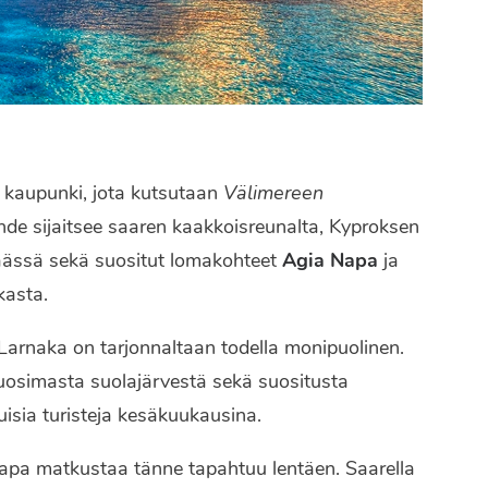
 kaupunki, jota kutsutaan
Välimereen
de sijaitsee saaren kaakkoisreunalta, Kyproksen
äässä sekä suositut lomakohteet
Agia Napa
ja
kasta.
arnaka on tarjonnaltaan todella monipuolinen.
osimasta suolajärvestä sekä suositusta
uisia turisteja kesäkuukausina.
tapa matkustaa tänne tapahtuu lentäen. Saarella