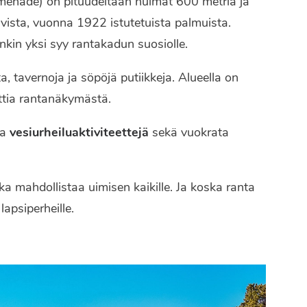
enade) on pituudeltaan huimat 600 metriä ja
ista, vuonna 1922 istutetuista palmuista.
nkin yksi syy rantakadun suosiolle.
ta, tavernoja ja söpöjä putiikkeja. Alueella on
uttia rantanäkymästä.
ia
vesiurheiluaktiviteettejä
sekä vuokrata
oka mahdollistaa uimisen kaikille. Ja koska ranta
apsiperheille.