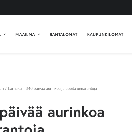
A
MAAILMA
RANTALOMAT
KAUPUNKILOMAT
ari
Larnaka – 340 päivää aurinkoa ja upeita uimarantoja
päivää aurinkoa
rantoja