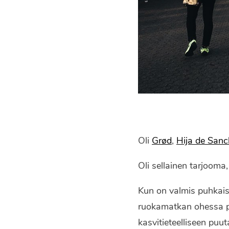
Oli
Grød
,
Hija de San
Oli sellainen tarjooma
Kun on valmis puhkai
ruokamatkan ohessa pää
kasvitieteelliseen puu