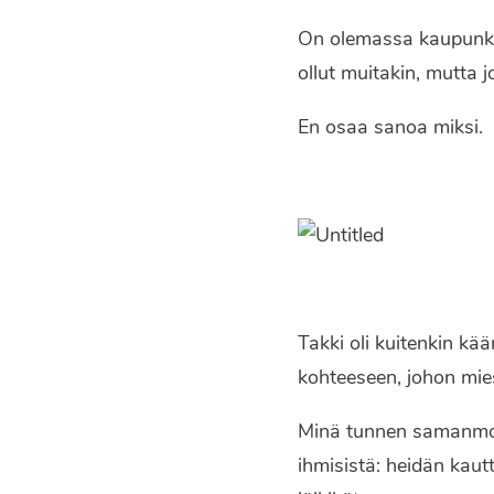
On olemassa kaupunki, j
ollut muitakin, mutta 
En osaa sanoa miksi.
Takki oli kuitenkin k
kohteeseen, johon mies
Minä tunnen samanmois
ihmisistä: heidän kaut