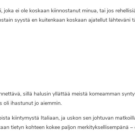
oka ei ole koskaan kiinnostanut minua, tai jos rehellisiä 
jostain syystä en kuitenkaan koskaan ajatellut lähteväni t
äännettävä, sillä halusin yllättää meistä komeamman syn
 oli ihastunut jo aiemmin.
ta kiintymystä Italiaan, ja uskon sen johtuvan matkoill
taan tietyn kohteen kokee paljon merkityksellisempänä – 