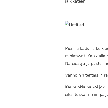
jälkikäteen.
Pienillä kaduilla kul
miniatyyrit. Kaikkialla 
Narsisseja ja pastellin
Vanhoihin tehtaisiin ra
Kaupunkia halkoi joki,
siksi tuskailin niin p