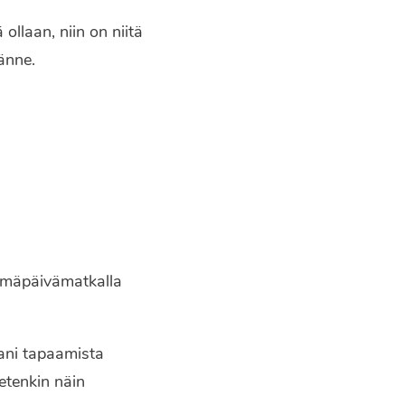
ollaan, niin on niitä
änne.
tymäpäivämatkalla
ani tapaamista
etenkin näin