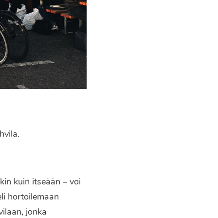
hvila.
n kuin itseään – voi
eli hortoilemaan
vilaan, jonka