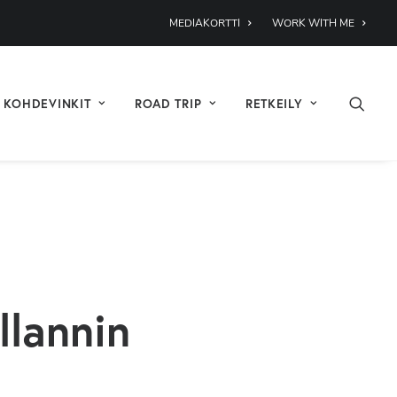
MEDIAKORTTI
WORK WITH ME
KOHDEVINKIT
ROAD TRIP
RETKEILY
llannin