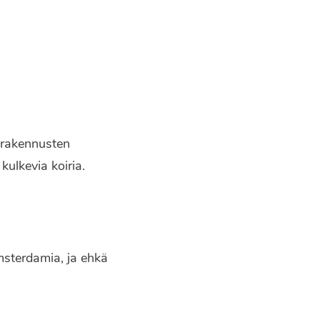
n rakennusten
 kulkevia koiria.
Amsterdamia, ja ehkä