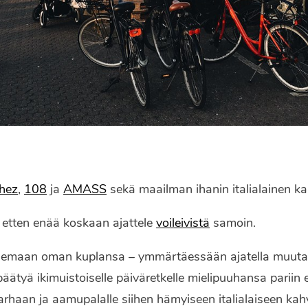
chez
,
108
ja
AMASS
sekä maailman ihanin italialainen ka
, etten enää koskaan ajattele
voileivistä
samoin.
semaan oman kuplansa – ymmärtäessään ajatella muutaki
tyä ikimuistoiselle päiväretkelle mielipuuhansa pariin 
tarhaan ja aamupalalle siihen hämyiseen italialaiseen kah