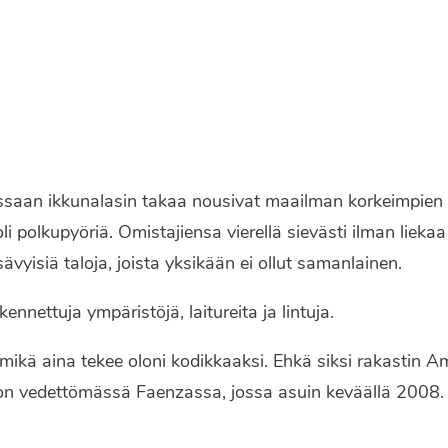
kiessaan ikkunalasin takaa nousivat maailman korkeimpie
oli polkupyöriä. Omistajiensa vierellä sievästi ilman liekaa
sävyisiä taloja, joista yksikään ei ollut samanlainen.
kennettuja ympäristöjä, laitureita ja lintuja.
 mikä aina tekee oloni kodikkaaksi. Ehkä siksi rakastin 
aljon vedettömässä Faenzassa, jossa asuin keväällä 2008.