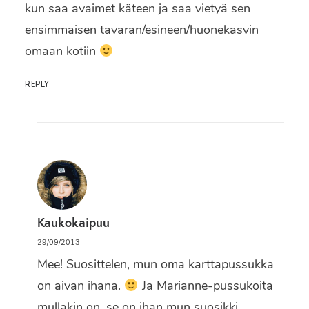
kun saa avaimet käteen ja saa vietyä sen
ensimmäisen tavaran/esineen/huonekasvin
omaan kotiin
REPLY
Kaukokaipuu
29/09/2013
Mee! Suosittelen, mun oma karttapussukka
on aivan ihana.
Ja Marianne-pussukoita
mullakin on, se on ihan mun suosikki