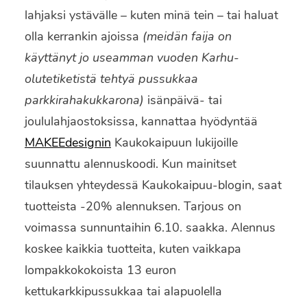
lahjaksi ystävälle – kuten minä tein – tai haluat
olla kerrankin ajoissa
(meidän faija on
käyttänyt jo useamman vuoden Karhu-
olutetiketistä tehtyä pussukkaa
parkkirahakukkarona)
isänpäivä- tai
joululahjaostoksissa, kannattaa hyödyntää
MAKEEdesignin
Kaukokaipuun lukijoille
suunnattu alennuskoodi. Kun mainitset
tilauksen yhteydessä Kaukokaipuu-blogin, saat
tuotteista -20% alennuksen. Tarjous on
voimassa sunnuntaihin 6.10. saakka. Alennus
koskee kaikkia tuotteita, kuten vaikkapa
lompakkokokoista 13 euron
kettukarkkipussukkaa tai alapuolella