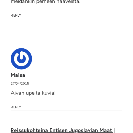
meidänkin perheen haaveista.
REPLY
Maisa
27/04/2015
Aivan upeita kuvia!
REPLY
Reissukohteina Entisen Jugoslavian Maat |