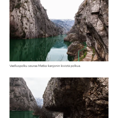
Vaelluspolku seuraa Matka-kanjonin kivistä polkua.