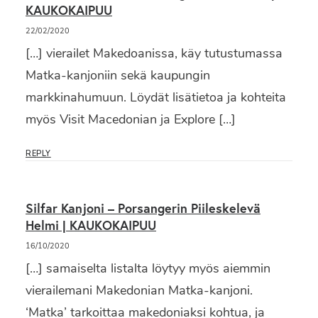
KAUKOKAIPUU
22/02/2020
[…] vierailet Makedoanissa, käy tutustumassa
Matka-kanjoniin sekä kaupungin
markkinahumuun. Löydät lisätietoa ja kohteita
myös Visit Macedonian ja Explore […]
REPLY
Silfar Kanjoni – Porsangerin Piileskelevä
Helmi | KAUKOKAIPUU
16/10/2020
[…] samaiselta listalta löytyy myös aiemmin
vierailemani Makedonian Matka-kanjoni.
‘Matka’ tarkoittaa makedoniaksi kohtua, ja