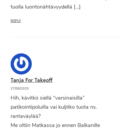
tuolla luontonähtävyydellä […]
REPLY
Tanja For Takeoff
27/06/2025
Hih, kävitkö siellä “varsinaisilla”
patikointipoluilla vai kuljitko tuota ns.
rantaväylää?
Me oltiin Matkassa jo ennen Balkanille