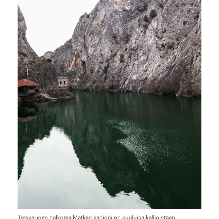
Treska-joen halkoma Matkan kanjoni on kuuluisa kallioistaan,