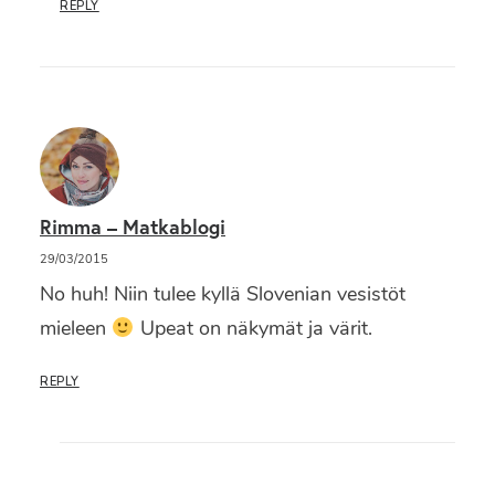
REPLY
Rimma – Matkablogi
29/03/2015
No huh! Niin tulee kyllä Slovenian vesistöt
mieleen
Upeat on näkymät ja värit.
REPLY