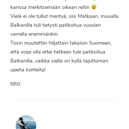
kanssa merkitsemään oikean reitin
Vielä ei ole tullut mentyä, siis Matkaan, muualla
Balkanilla tuli tietysti patikoitua vuosien
varrella enemmänkin.
Tosin muutettiin hiljattain takaisin Suomeen,
että voipi olla ettei hetkeen tule patikoitua
Balkanilla, vaikka siellä on kyllä tajuttoman
upeita kohteita!
REPLY
Tämä verkkosivusto käyttää evästeitä käyttökokemuksen
parantamiseksi.
Hyväksy
Hylkää
Asetukset