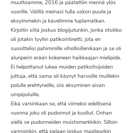
muuttoamme, 2016 ja päätettiin mennä ylös
vuorille. Välillä meinasi tulla uskon puute ja
eksyimmekin ja kävelimme tuplamatkan.
Kirjoitin siitä joskus blogijutunkin, jonka otsikko
oli jotakin tyyliin patikointireitti, jota en
suosittelisi pahimmille vihollisillenikaan ja se oli
alunperin erään kokeneen haikkaajan mielipide.
Ei helpottanut lukea muiden patikoitsijoiden
juttuja, että sama oli käynyt harvoille muillekin
polulle erehtyneille, siis eksyminen aivan
umpipoluille.
Eikä varsinkaan se, että viimeksi edellisenä
vuonna joku oli pudonnut ja kuollut. Onhan
siellä se pudonneiden muistomerkkikin. Silloin
vannoinkin, että palaan joskus maalipurkin