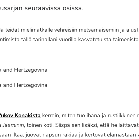
ttusarjan seuraavissa osissa.
ä teidät mielimatkalle vehreisiin metsämaisemiin ja alust
ntimista tällä tarinallani vuorilla kasvatetuista taimenista
Vukov Konakista
kerroin, miten tuo ihana ja rustiikkine
a
Jasminin
, toinen koti. Siispä sen lisäksi, että he laittav
saan iltaa, juovat napsun rakiaa ja kertovat elämästään v