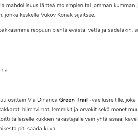
joilla mahdollisuus lähteä molempien tai jomman kumman 
, jonka keskellä Vukov Konak sijaitsee.
pakkasimme reppuun pientä evästä, vettä ja sadetakin, si
u osittain Via Dinarica
Green Trail
-vaellusreitille, joka
kakkarat, hiirenvirnat, lemmikit ja orvokit sekä monet muu
itti tällaiselle kukkien rakastajalle vain yhtä asiaa: käve
ikesta piti saada kuva.