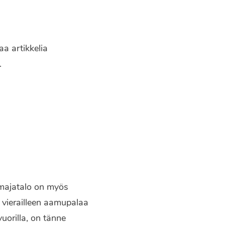
aa artikkelia
.
n majatalo on myös
at vierailleen aamupalaa
uorilla, on tänne