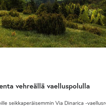
nta vehreällä vaelluspolulla
ille seikkaperäisemmin Via Dinarica -vaellusre