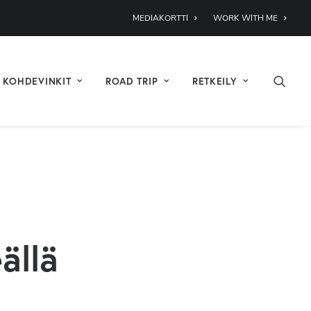
MEDIAKORTTI
WORK WITH ME
KOHDEVINKIT
ROAD TRIP
RETKEILY
ällä