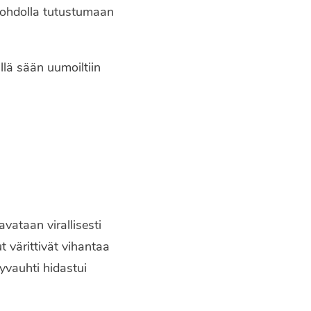
johdolla tutustumaan
llä sään uumoiltiin
 avataan virallisesti
t värittivät vihantaa
lyvauhti hidastui