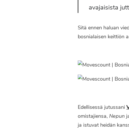
avajaisista ju
Sitä ennen haluan vied
bosnialaisen keittiön a
Edellisessä jutussani
omistajiensa,
Nepun
j
ja istuvat heidän kans