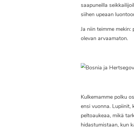
saapuneilla seikkaili
siihen upeaan luontoon
Ja niin teimme mekin: 
olevan arvaamaton.
Kulkemamme polku osu
ensi vuonna. Lupiinit, 
peltoaukeaa, mikä tarko
hidastumistaan, kun ka