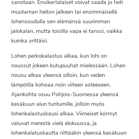
sanotaan. Ensikertalaiset voivat saada jo heti
muutaman heiton jälkeen tai ensimmäisellä
lohensoudulla sen elämänsä suurimman
jalokalan, mutta toisilla vapa ei tanssi, vaikka
kuinka yrittäisi.
Lohen perkokalastus alkaa, kun lohi on
noussut jokeen kutupuuhat mielessään. Lohen
nousu alkaa yleensä silloin, kun veden
lämpötila kohoaa noin viiteen asteeseen.
Ajankohta osuu Pohjois-Suomessa yleensä
kesäkuun alun tuntumille, jolloin myös
lohenkalastuskausi alkaa. Viimeiset körmyt
valuvat merestä vielä elokuussa, ja
lohenkalatuskautta riittääkin yleensä kesäkuun