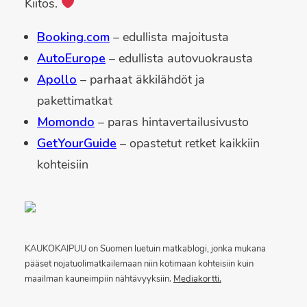
Kiitos.
Booking.com
– edullista majoitusta
AutoEurope
– edullista autovuokrausta
Apollo
– parhaat äkkilähdöt ja
pakettimatkat
Momondo
– paras hintavertailusivusto
GetYourGuide
– opastetut retket kaikkiin
kohteisiin
KAUKOKAIPUU on Suomen luetuin matkablogi, jonka mukana
pääset nojatuolimatkailemaan niin kotimaan kohteisiin kuin
maailman kauneimpiin nähtävyyksiin.
Mediakortti.