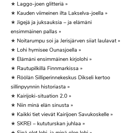
★
Laggo-joen glitteriä »
★
Kauden viimeinen ilta Lakselva-joella »
★
Jigejä ja juksauksia – ja elämäni
ensimmäinen pallas »
★
Noitarumpu soi ja Jerisjärven siiat laulavat »
★
Lohi hymisee Ounasjoella »
★
Elämäni ensimmäinen kirjolohi »
★
Rautupilkillä Finnmarkissa »
★
Röölän Silliperinnekeskus Dikseli kertoo
sillinpyynnin historiasta »
★
Kairijoki-situation 2.0 »
★
Niin minä elän sinusta »
★
Kaikki tiet vievät Kairijoen Savukoskelle »
★
SKREI – kututurskan juhlaa »
★
Sinä olet lohi, ja minä olen lohi »